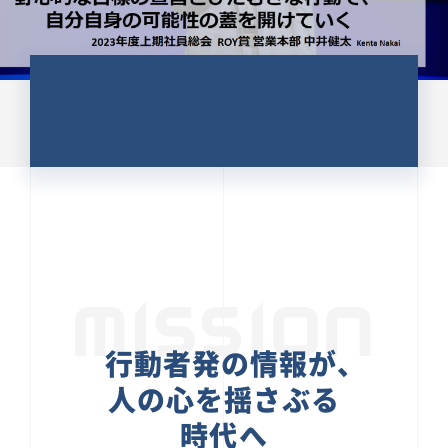
CULTURE 37
野心的な目標の宣言とひたむきな
行動で、自分自身の可能性の蓋を
開けていく ｜2023年度上期社...
中井 健太（なかい けんた）（PR TIMES 第二営業本
部副部長）
DATE:2024.01.17
セールス
新卒 総合職
社員インタビュー
PR TIMES