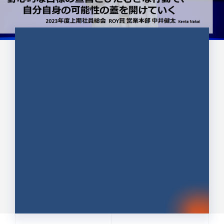
CULTURE 37
野心的な目標の宣言とひたむきな
行動で、自分自身の可能性の蓋を
開けていく ｜2023年度上期社...
中井 健太（なかい けんた）（PR TIMES 第二営業本
部副部長）
DATE:2024.01.17
セールス
新卒 総合職
社員インタビュー
PR TIMES