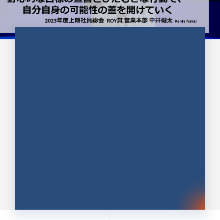
CULTURE 37
野心的な目標の宣言とひたむきな
行動で、自分自身の可能性の蓋を
開けていく ｜2023年度上期社...
中井 健太（なかい けんた）（PR TIMES 第二営業本
部副部長）
DATE:2024.01.17
セールス
新卒 総合職
社員インタビュー
PR TIMES