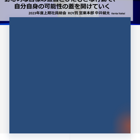
CULTURE 37
野心的な目標の宣言とひたむきな
行動で、自分自身の可能性の蓋を
開けていく ｜2023年度上期社...
中井 健太（なかい けんた）（PR TIMES 第二営業本
部副部長）
DATE:2024.01.17
セールス
新卒 総合職
社員インタビュー
PR TIMES