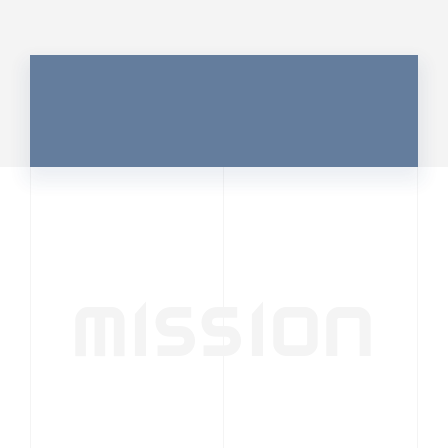
MISSION
行動者発の情報が、
人の心を揺さぶる
時代へ