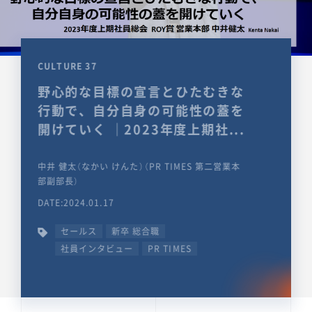
CULTURE 37
野心的な目標の宣言とひたむきな
行動で、自分自身の可能性の蓋を
開けていく ｜2023年度上期社...
中井 健太（なかい けんた）（PR TIMES 第二営業本
部副部長）
DATE:2024.01.17
セールス
新卒 総合職
社員インタビュー
PR TIMES