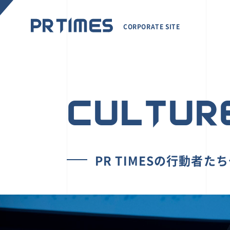
CORPORATE SITE
CULTUR
PR TIMESの行動者た