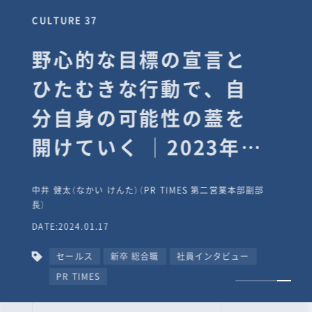
CULTURE 37
野心的な目標の宣言と
ひたむきな行動で、自
分自身の可能性の蓋を
開けていく ｜2023年度
上期社員総会受賞イン
中井 健太（なかい けんた）（PR TIMES 第二営業本部副部
タビュー #PR
長）
DATE:2024.01.17
TIMESな人たち
セールス
新卒 総合職
社員インタビュー
PR TIMES