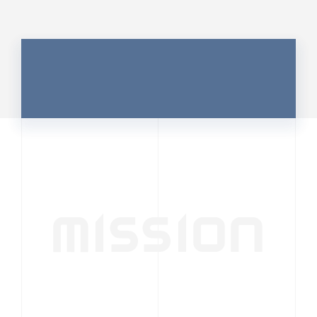
MISSION
行動者発の情報が、
人の心を揺さぶる
時代へ