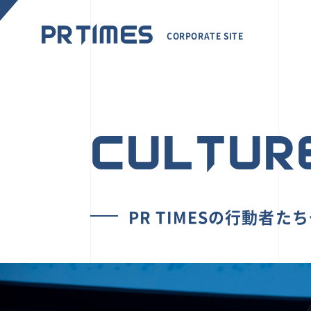
CORPORATE SITE
CULTUR
PR TIMESの行動者た