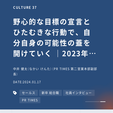
CULTURE 37
野心的な目標の宣言と
ひたむきな行動で、自
分自身の可能性の蓋を
開けていく ｜2023年度
上期社員総会受賞イン
中井 健太（なかい けんた）（PR TIMES 第二営業本部副部
タビュー #PR
長）
DATE:2024.01.17
TIMESな人たち
セールス
新卒 総合職
社員インタビュー
PR TIMES