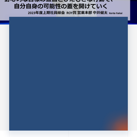
CULTURE 37
野心的な目標の宣言とひたむきな
行動で、自分自身の可能性の蓋を
開けていく ｜2023年度上期社...
中井 健太（なかい けんた）（PR TIMES 第二営業本
部副部長）
DATE:2024.01.17
セールス
新卒 総合職
社員インタビュー
PR TIMES