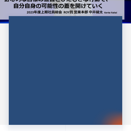
CULTURE 37
野心的な目標の宣言とひたむきな
行動で、自分自身の可能性の蓋を
開けていく ｜2023年度上期社...
中井 健太（なかい けんた）（PR TIMES 第二営業本
部副部長）
DATE:2024.01.17
セールス
新卒 総合職
社員インタビュー
PR TIMES