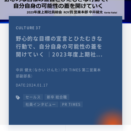
CULTURE 37
野心的な目標の宣言とひたむきな
行動で、自分自身の可能性の蓋を
開けていく ｜2023年度上期社...
中井 健太（なかい けんた）（PR TIMES 第二営業本
部副部長）
DATE:2024.01.17
セールス
新卒 総合職
社員インタビュー
PR TIMES