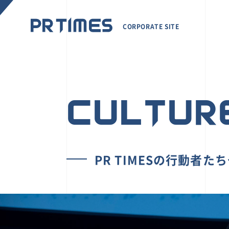
CORPORATE SITE
CULTUR
PR TIMESの行動者た