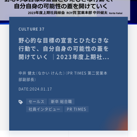
CULTURE 37
野心的な目標の宣言とひたむきな
行動で、自分自身の可能性の蓋を
開けていく ｜2023年度上期社...
中井 健太（なかい けんた）（PR TIMES 第二営業本
部副部長）
DATE:2024.01.17
セールス
新卒 総合職
社員インタビュー
PR TIMES