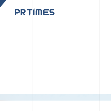
CORPORATE SITE
CULTUR
PR TIMESの行動者た