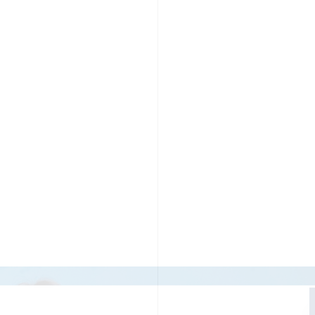
PR TIMESの想い
カルチャー
事業内容
ニュース
E
ちや文化