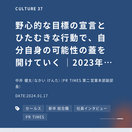
CULTURE 37
野心的な目標の宣言と
ひたむきな行動で、自
分自身の可能性の蓋を
開けていく ｜2023年度
上期社員総会受賞イン
中井 健太（なかい けんた）（PR TIMES 第二営業本部副部
タビュー #PR
長）
DATE:2024.01.17
TIMESな人たち
セールス
新卒 総合職
社員インタビュー
PR TIMES