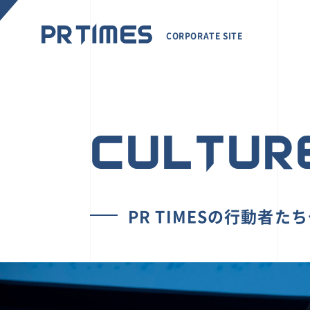
CORPORATE SITE
CULTUR
PR TIMESの行動者た