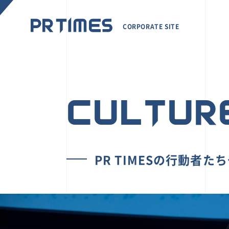
CORPORATE SITE
CULTUR
PR TIMESの行動者た