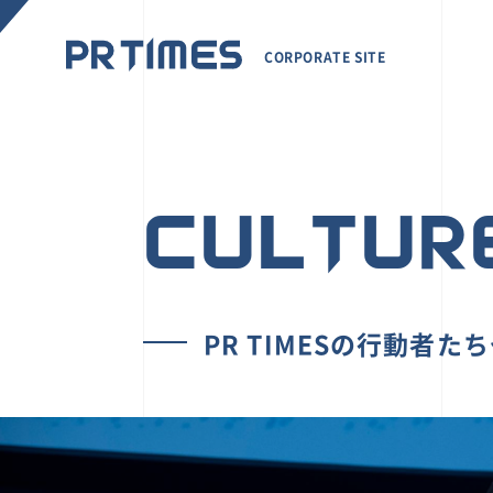
CORPORATE SITE
CULTUR
PR TIMESの行動者た