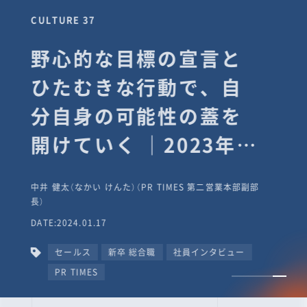
CULTURE 37
野心的な目標の宣言と
ひたむきな行動で、自
分自身の可能性の蓋を
開けていく ｜2023年度
上期社員総会受賞イン
中井 健太（なかい けんた）（PR TIMES 第二営業本部副部
タビュー #PR
長）
DATE:2024.01.17
TIMESな人たち
セールス
新卒 総合職
社員インタビュー
PR TIMES