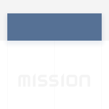
MISSION
行動者発の情報が、
人の心を揺さぶる
時代へ