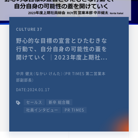
CULTURE 37
野心的な目標の宣言とひたむきな
行動で、自分自身の可能性の蓋を
開けていく ｜2023年度上期社...
中井 健太（なかい けんた）（PR TIMES 第二営業本
部副部長）
DATE:2024.01.17
セールス
新卒 総合職
社員インタビュー
PR TIMES