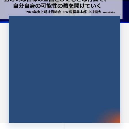
CULTURE 37
野心的な目標の宣言とひたむきな
行動で、自分自身の可能性の蓋を
開けていく ｜2023年度上期社...
中井 健太（なかい けんた）（PR TIMES 第二営業本
部副部長）
DATE:2024.01.17
セールス
新卒 総合職
社員インタビュー
PR TIMES