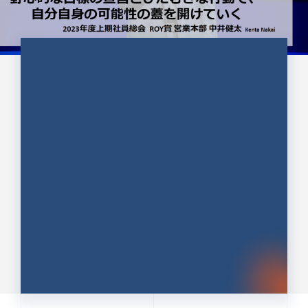
CULTURE 37
野心的な目標の宣言とひたむきな
行動で、自分自身の可能性の蓋を
開けていく ｜2023年度上期社...
中井 健太（なかい けんた）（PR TIMES 第二営業本
部副部長）
DATE:2024.01.17
セールス
新卒 総合職
社員インタビュー
PR TIMES