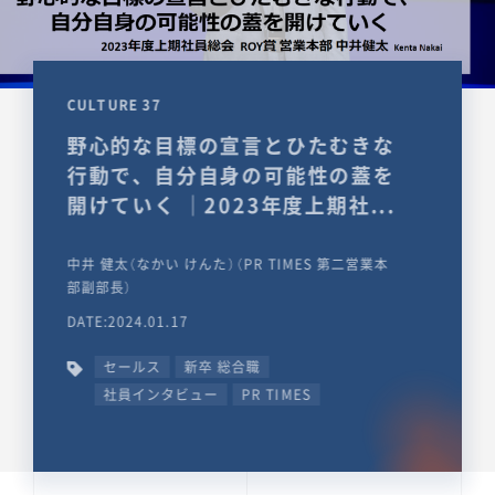
CULTURE 37
野心的な目標の宣言とひたむきな
行動で、自分自身の可能性の蓋を
開けていく ｜2023年度上期社...
中井 健太（なかい けんた）（PR TIMES 第二営業本
部副部長）
DATE:2024.01.17
セールス
新卒 総合職
社員インタビュー
PR TIMES