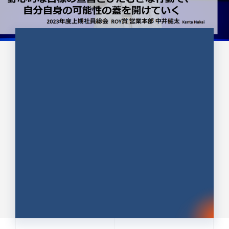
CULTURE 37
野心的な目標の宣言とひたむきな
行動で、自分自身の可能性の蓋を
開けていく ｜2023年度上期社...
中井 健太（なかい けんた）（PR TIMES 第二営業本
部副部長）
DATE:2024.01.17
セールス
新卒 総合職
社員インタビュー
PR TIMES