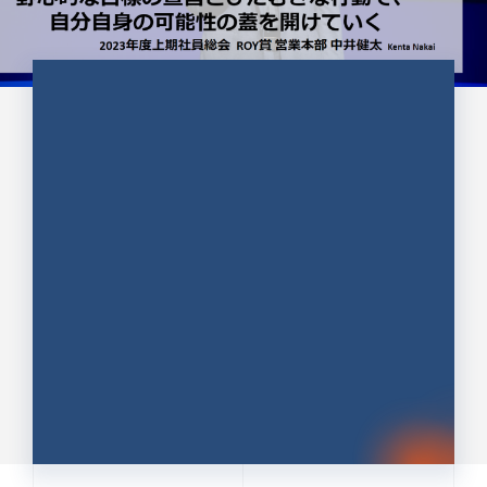
CULTURE 37
野心的な目標の宣言とひたむきな
行動で、自分自身の可能性の蓋を
開けていく ｜2023年度上期社...
中井 健太（なかい けんた）（PR TIMES 第二営業本
部副部長）
DATE:2024.01.17
セールス
新卒 総合職
社員インタビュー
PR TIMES