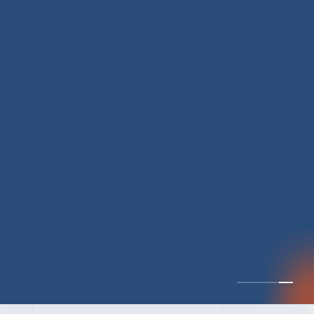
CULTURE 37
野心的な目標の宣言と
ひたむきな行動で、自
分自身の可能性の蓋を
開けていく ｜2023年度
上期社員総会受賞イン
中井 健太（なかい けんた）（PR TIMES 第二営業本部副部
タビュー #PR
長）
DATE:2024.01.17
TIMESな人たち
セールス
新卒 総合職
社員インタビュー
PR TIMES