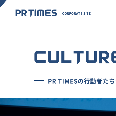
CORPORATE SITE
CULTUR
PR TIMESの行動者た