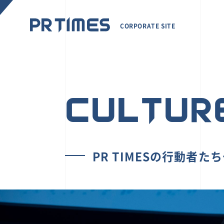
CORPORATE SITE
CULTUR
PR TIMESの行動者た