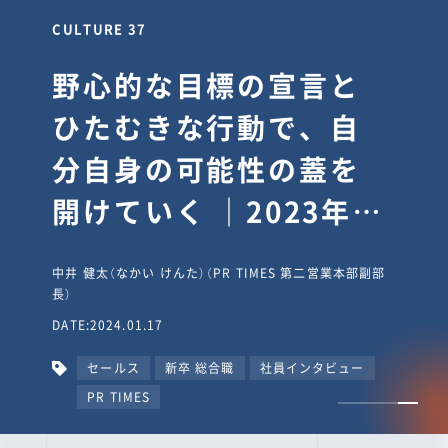
CULTURE 37
野心的な目標の宣言と
ひたむきな行動で、自
分自身の可能性の蓋を
開けていく ｜2023年度
上期社員総会受賞イン
中井 健太（なかい けんた）（PR TIMES 第二営業本部副部
タビュー #PR
長）
DATE:2024.01.17
TIMESな人たち
セールス
新卒 総合職
社員インタビュー
PR TIMES