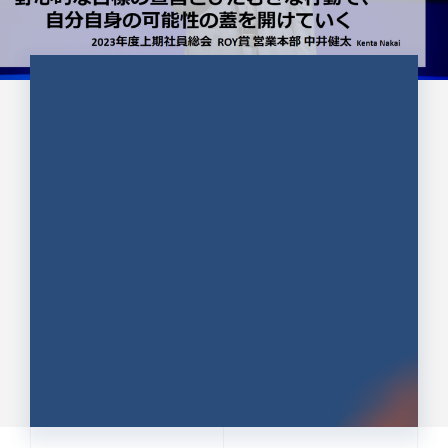
CULTURE 37
野心的な目標の宣言とひたむきな
行動で、自分自身の可能性の蓋を
開けていく ｜2023年度上期社...
中井 健太（なかい けんた）（PR TIMES 第二営業本
部副部長）
DATE:2024.01.17
セールス
新卒 総合職
社員インタビュー
PR TIMES