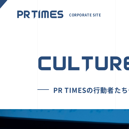
CORPORATE SITE
CULTUR
PR TIMESの行動者た