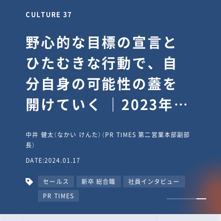
CULTURE 37
野心的な目標の宣言と
ひたむきな行動で、自
分自身の可能性の蓋を
開けていく ｜2023年度
上期社員総会受賞イン
中井 健太（なかい けんた）（PR TIMES 第二営業本部副部
タビュー #PR
長）
DATE:2024.01.17
TIMESな人たち
セールス
新卒 総合職
社員インタビュー
PR TIMES