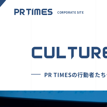
CORPORATE SITE
CULTUR
PR TIMESの行動者た