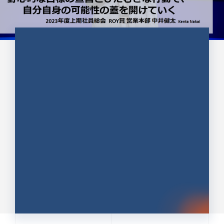
CULTURE 37
野心的な目標の宣言とひたむきな
行動で、自分自身の可能性の蓋を
開けていく ｜2023年度上期社...
中井 健太（なかい けんた）（PR TIMES 第二営業本
部副部長）
DATE:2024.01.17
セールス
新卒 総合職
社員インタビュー
PR TIMES