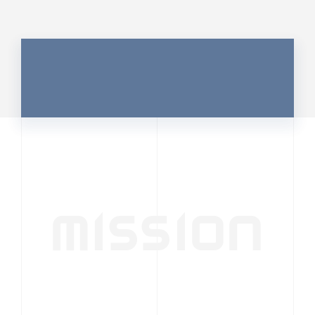
MISSION
行動者発の情報が、
人の心を揺さぶる
時代へ