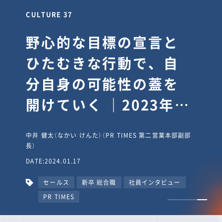
CULTURE 30
逆境では自分のスタン
スを変え“予想を裏切
り、期待を超える”【真
輔塾・前編】
山田真輔（やまだ しんすけ）（執行役員 兼 Jooto事業部
長）
DATE:2023.09.08
カルチャー
CxO
キャリア入社
Jooto