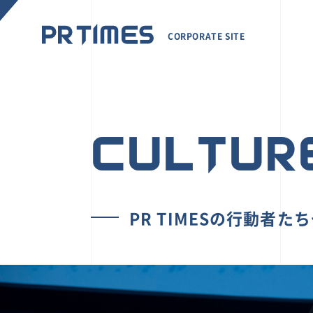
CORPORATE SITE
CULTUR
PR TIMESの行動者た