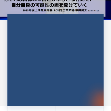
CULTURE 37
野心的な目標の宣言とひたむきな
行動で、自分自身の可能性の蓋を
開けていく ｜2023年度上期社...
中井 健太（なかい けんた）（PR TIMES 第二営業本
部副部長）
DATE:2024.01.17
セールス
新卒 総合職
社員インタビュー
PR TIMES