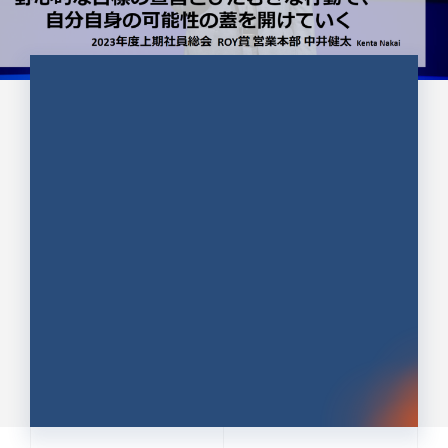
CULTURE 37
野心的な目標の宣言とひたむきな
行動で、自分自身の可能性の蓋を
開けていく ｜2023年度上期社...
中井 健太（なかい けんた）（PR TIMES 第二営業本
部副部長）
DATE:2024.01.17
セールス
新卒 総合職
社員インタビュー
PR TIMES