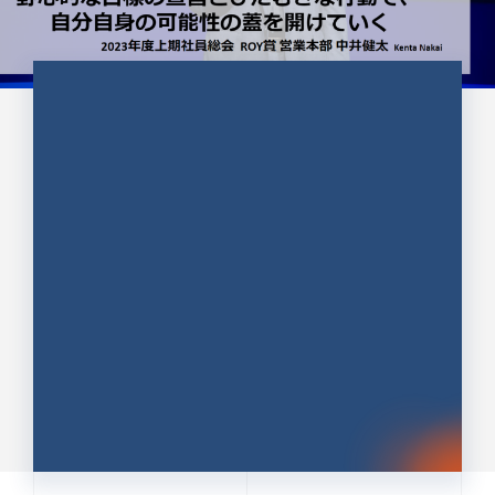
CULTURE 37
野心的な目標の宣言とひたむきな
行動で、自分自身の可能性の蓋を
開けていく ｜2023年度上期社...
中井 健太（なかい けんた）（PR TIMES 第二営業本
部副部長）
DATE:2024.01.17
セールス
新卒 総合職
社員インタビュー
PR TIMES