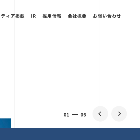
メディア掲載
IR
採用情報
会社概要
お問い合わせ
0
1
06