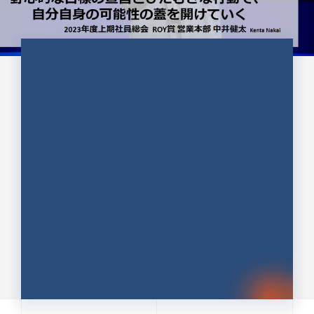
CULTURE 37
野心的な目標の宣言とひたむきな
行動で、自分自身の可能性の蓋を
開けていく ｜2023年度上期社...
中井 健太（なかい けんた）（PR TIMES 第二営業本
部副部長）
DATE:2024.01.17
セールス
新卒 総合職
社員インタビュー
PR TIMES