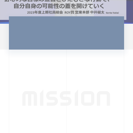
MISSION
行動者発の情報が、
人の心を揺さぶる
時代へ