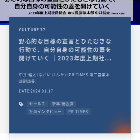
CULTURE 37
野心的な目標の宣言とひたむきな
行動で、自分自身の可能性の蓋を
開けていく ｜2023年度上期社...
中井 健太（なかい けんた）（PR TIMES 第二営業本
部副部長）
DATE:2024.01.17
セールス
新卒 総合職
社員インタビュー
PR TIMES