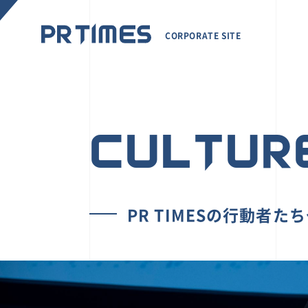
CORPORATE SITE
CULTUR
PR TIMESの行動者た