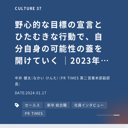
CULTURE 37
野心的な目標の宣言と
ひたむきな行動で、自
分自身の可能性の蓋を
開けていく ｜2023年度
上期社員総会受賞イン
中井 健太（なかい けんた）（PR TIMES 第二営業本部副部
タビュー #PR
長）
DATE:2024.01.17
TIMESな人たち
セールス
新卒 総合職
社員インタビュー
PR TIMES