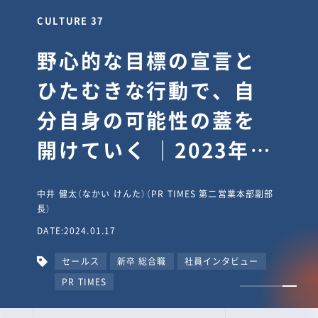
CULTURE 30
逆境では自分のスタン
スを変え“予想を裏切
り、期待を超える”【真
輔塾・前編】
山田真輔（やまだ しんすけ）（執行役員 兼 Jooto事業部
長）
DATE:2023.09.08
カルチャー
CxO
キャリア入社
Jooto