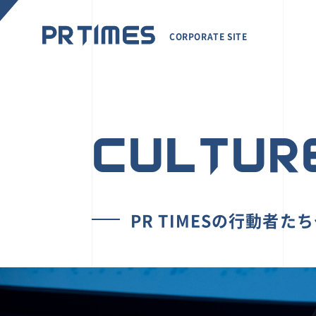
CORPORATE SITE
CULTUR
PR TIMESの行動者た