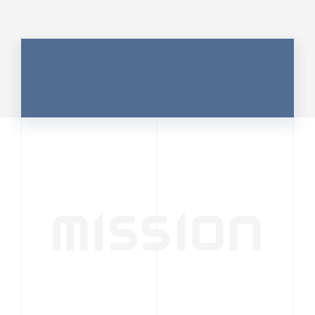
MISSION
行動者発の情報が、
人の心を揺さぶる
時代へ