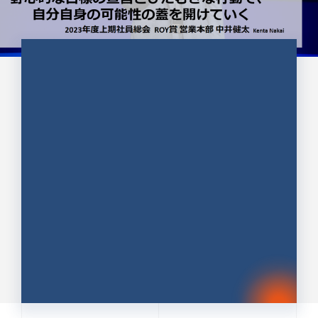
CULTURE 37
野心的な目標の宣言とひたむきな
行動で、自分自身の可能性の蓋を
開けていく ｜2023年度上期社...
中井 健太（なかい けんた）（PR TIMES 第二営業本
部副部長）
DATE:2024.01.17
セールス
新卒 総合職
社員インタビュー
PR TIMES