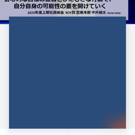
CULTURE 37
野心的な目標の宣言とひたむきな
行動で、自分自身の可能性の蓋を
開けていく ｜2023年度上期社...
中井 健太（なかい けんた）（PR TIMES 第二営業本
部副部長）
DATE:2024.01.17
セールス
新卒 総合職
社員インタビュー
PR TIMES