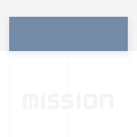
MISSION
行動者発の情報が、
人の心を揺さぶる
時代へ