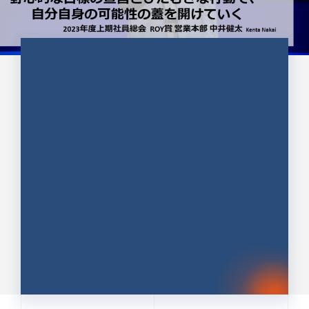
CULTURE 37
野心的な目標の宣言とひたむきな
行動で、自分自身の可能性の蓋を
開けていく ｜2023年度上期社...
中井 健太（なかい けんた）（PR TIMES 第二営業本
部副部長）
DATE:2024.01.17
セールス
新卒 総合職
社員インタビュー
PR TIMES