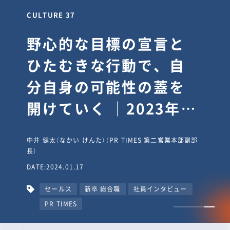
CULTURE 30
逆境では自分のスタン
スを変え“予想を裏切
り、期待を超える”【真
輔塾・前編】
山田真輔（やまだ しんすけ）（執行役員 兼 Jooto事業部
長）
DATE:2023.09.08
カルチャー
CxO
キャリア入社
Jooto