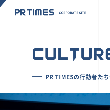
CORPORATE SITE
CULTUR
PR TIMESの行動者た