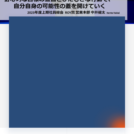
CULTURE 37
野心的な目標の宣言とひたむきな
行動で、自分自身の可能性の蓋を
開けていく ｜2023年度上期社...
中井 健太（なかい けんた）（PR TIMES 第二営業本
部副部長）
DATE:2024.01.17
セールス
新卒 総合職
社員インタビュー
PR TIMES