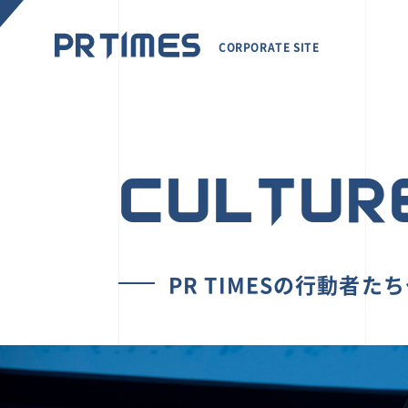
CORPORATE SITE
CULTUR
PR TIMESの行動者た